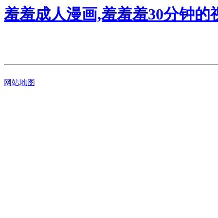
羞羞成人漫画,羞羞羞30分钟的
网站地图