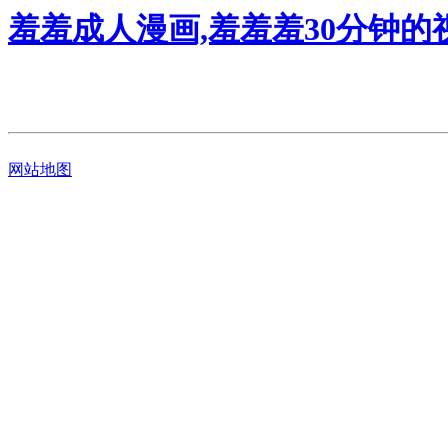
羞羞成人漫画,羞羞羞30分钟的
网站地图